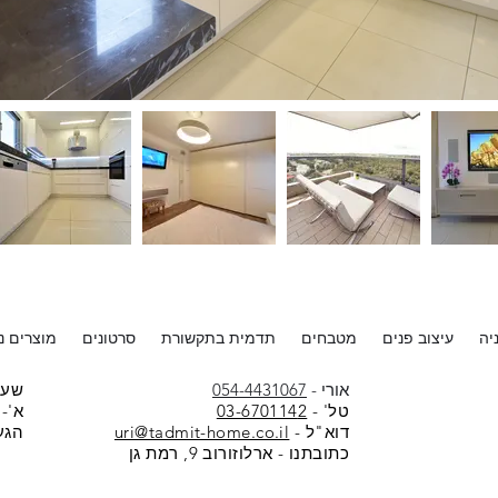
יה
עיצוב פנים
מטבחים
תדמית בתקשורת
סרטונים
מוצרים נל
אורי -
054-4431067
שעו
טל' -
2
03-670114
א'-ה: :00
דוא"ל -
uri@tadmit-home.co.il
הגע
כתובתנו - ארלוזורוב 9, רמת גן