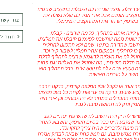
יר זולה, ומצד שני היו לנו הגבלות בתקציב שניסינו
בתקציב אומנם אבל אורי אמר לנו שלא נשלה את
צור קשר
 בשיפוץ יש חריגות המהתקציב המינימלי.
ליווה אותנו בתהליך, כל מה שרצינו - קבלנו.
חזור ל
ת שונות ממה שחשבנו לפעמים קיבלנו את המלצתו
ולפעמים לא, לדוגמא חשבו שהדירה בת 10 שנים ולא התכוונו להחליף
כן להחליף, ובמקום אחר המליץ לשבור קיר וכד'.
וזיל לנו את העליות לדוגמא שרצינו להחליף לדלת
ת הדלת הקיימת , מה שהוזיל את העליות וגם פחות
סיבך את העבודה, במקום 6000 ש"ח עלה לנו 500 ש"ח. בכל התהליך הוא
חשב על טובתנו האישית.
יר אותו או לקבל עליו המלצה קודמת, בדקנו הרבה
וע שונים, בדקנו גם עדיפות לקחת כל בעל מקצוע
נה ההבדלים במחיר לא היו גבוהים וכן אורי היה
מין ונתן לנו תחושה טובה לגביו.
י להריון והיה חשוב לנו שהשיפוץ יסתיים לפני
עד שנקבע היינו כבר בסיום השיפוץ, והשבוע לאחר
ת פינות ולדברים שהיה צריך לתקן וכד'.
צורה ממש טובה, גם המשפחה שבאה לבדוק אמרה
 הצד הטוב ביותר, הבית גם צולם לטלוויזיה."