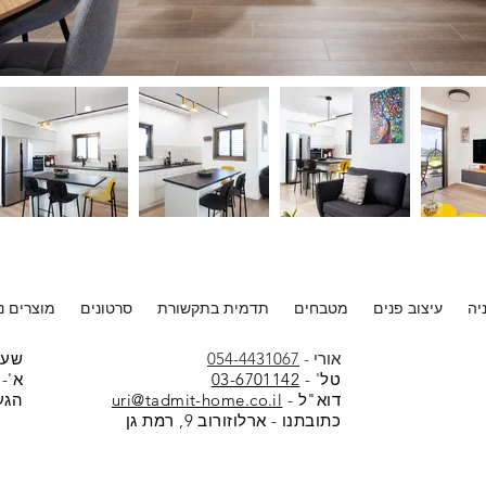
יה
עיצוב פנים
מטבחים
תדמית בתקשורת
סרטונים
מוצרים נל
אורי -
054-4431067
שעו
טל' -
2
03-670114
א'-ה: :00
דוא"ל -
uri@tadmit-home.co.il
הגע
כתובתנו - ארלוזורוב 9, רמת גן