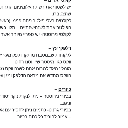
קולטי אדים
–
יש לשטוף את רשת האלומיניום התחתונה
שהצטברו.
לקולטים בעלי פילטר פחם פנימי (כאשר
הפילטר אחת לשנה/שנתיים – תלוי בשימ
לקולטי נירוסטה- יש ספריי מיוחד אשר
דלפקי עץ
–
ללקוחות שבמטבח מותקן דלפק מעץ יש ל
ווקס כגון מיסטר שיין וסנו רהיט.
מומלץ מאד למרוח אחת לשנה ווקס נגרי
הווקס מחדש את מראה הדלפק ומגן עליו
כיורים
–
וניגוב.
בכיורי גרניט- כתמים ניתן להסיר עם 
– אמור להוריד כל כתם בכיור.