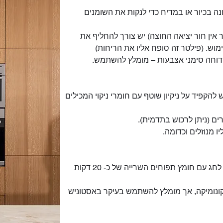
 בכיור או במדיח כדי לנקות את השומנים
 אין חור יציאה החוצה) יש צורך להחליף את
וש. (פילטר זה סופח אליו את הריחות)
 דוחה סימני אצבעות – מומלץ להשתמש.
הקפיד על ניקיון שוטף עם חומרי ניקוי המכילים
ם (ניתן לרכוש בתדמית).
 מנוזלים וכדומה.
בכיורי נירוסטה – ניתן לנקות ניקוי יסודי לחג עם חומץ תפוחים השרייה של כ- 20 דקות
אקונומיקה, אך מומלץ להשתמש בעיקר באסטוניש