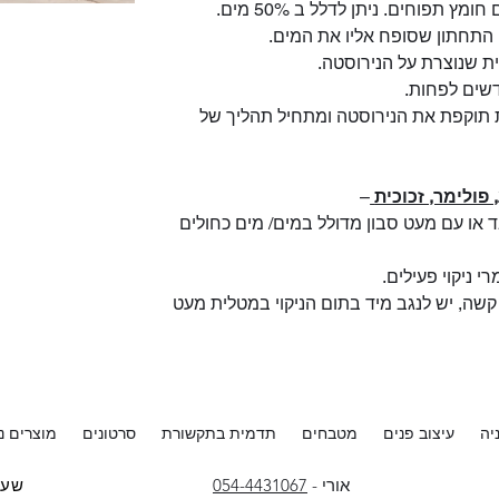
מץ תפוחים. ניתן לדלל ב 50% מים.
התחתון שסופח אליו את המים.
ת שנוצרת על הנירוסטה.
שים לפחות.
ת תוקפת את הנירוסטה ומתחיל תהליך של
פולימר, זכוכית
–
 או עם מעט סבון מדולל במים/ מים כחולים
י ניקוי פעילים.
שה, יש לנגב מיד בתום הניקוי במטלית מעט
יה
עיצוב פנים
מטבחים
תדמית בתקשורת
סרטונים
מוצרים נל
אורי -
054-4431067
שעו