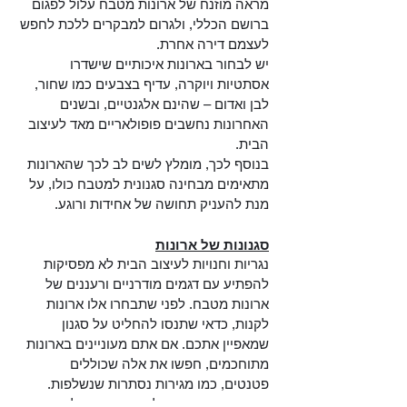
מראה מוזנח של ארונות מטבח עלול לפגום
ברושם הכללי, ולגרום למבקרים ללכת לחפש
לעצמם דירה אחרת.
יש לבחור בארונות איכותיים שישדרו
אסתטיות ויוקרה, עדיף בצבעים כמו שחור,
לבן ואדום – שהינם אלגנטיים, ובשנים
האחרונות נחשבים פופולאריים מאד לעיצוב
הבית.
בנוסף לכך, מומלץ לשים לב לכך שהארונות
מתאימים מבחינה סגנונית למטבח כולו, על
מנת להעניק תחושה של אחידות ורוגע.
סגנונות של ארונות
נגריות וחנויות לעיצוב הבית לא מפסיקות
להפתיע עם דגמים מודרניים ורעננים של
ארונות מטבח. לפני שתבחרו אלו ארונות
לקנות, כדאי שתנסו להחליט על סגנון
שמאפיין אתכם. אם אתם מעוניינים בארונות
מתוחכמים, חפשו את אלה שכוללים
פטנטים, כמו מגירות נסתרות שנשלפות.
אם אתם טיפוסים קלאסיים, בקשו לראות